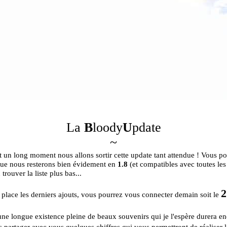
La
B
loody
U
pdate
~
nt un long moment nous allons sortir cette update tant attendue ! Vous 
 que nous resterons bien évidement en
1.8
(et compatibles avec toutes le
trouver la liste plus bas...
2
 place les derniers ajouts, vous pourrez vous connecter demain soit le
ui une longue existence pleine de beaux souvenirs qui je l'espère durera 
rais partager avec vous quelques chiffres qui vous permettront de réalis